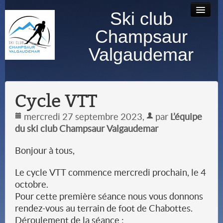
Ski club
Accueil
Bourse au
Contact
Albums
Champsaur
matériel
photos
Valgaudemar
Cycle VTT
mercredi 27 septembre 2023
,
par
L’équipe
du ski club Champsaur Valgaudemar
Bonjour à tous,
Le cycle VTT commence mercredi prochain, le 4
octobre.
Pour cette première séance nous vous donnons
rendez-vous au terrain de foot de Chabottes.
Déroulement de la séance :