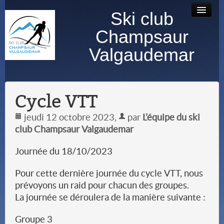
Ski club
Accueil
Bourse au
Contact
Albums
Champsaur
matériel
photos
Valgaudemar
Cycle VTT
jeudi 12 octobre 2023
,
par
L’équipe du ski
club Champsaur Valgaudemar
Journée du 18/10/2023
Pour cette dernière journée du cycle VTT, nous
prévoyons un raid pour chacun des groupes.
La journée se déroulera de la manière suivante :
Groupe 3