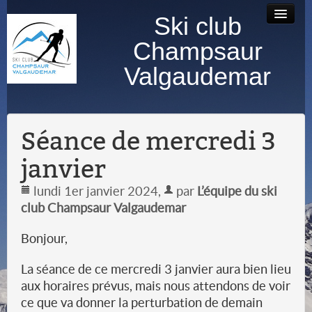
Ski club
Accueil
Bourse au
Contact
Albums
Champsaur
matériel
photos
Valgaudemar
Séance de mercredi 3
janvier
lundi 1er janvier 2024
,
par
L’équipe du ski
club Champsaur Valgaudemar
Bonjour,
La séance de ce mercredi 3 janvier aura bien lieu
aux horaires prévus, mais nous attendons de voir
ce que va donner la perturbation de demain