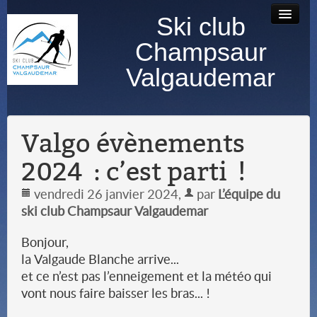
Ski club
Accueil
Bourse au
Contact
Albums
Champsaur
matériel
photos
Valgaudemar
Valgo évènements
2024 : c’est parti !
vendredi 26 janvier 2024
,
par
L’équipe du
ski club Champsaur Valgaudemar
Bonjour,
la Valgaude Blanche arrive...
et ce n’est pas l’enneigement et la météo qui
vont nous faire baisser les bras... !