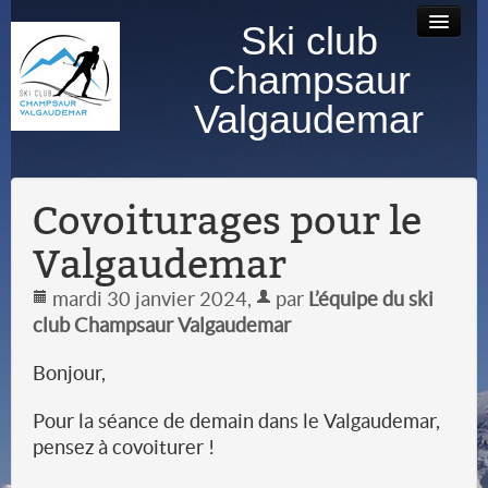
Ski club
Accueil
Bourse au
Contact
Albums
Champsaur
matériel
photos
Valgaudemar
Covoiturages pour le
Valgaudemar
mardi 30 janvier 2024
,
par
L’équipe du ski
club Champsaur Valgaudemar
Bonjour,
Pour la séance de demain dans le Valgaudemar,
pensez à covoiturer !