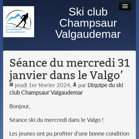
Ski club
Accueil
Bourse au
Contact
Albums
Champsaur
matériel
photos
Valgaudemar
Séance du mercredi 31
janvier dans le Valgo’
jeudi 1er février 2024
,
par
L’équipe du ski
club Champsaur Valgaudemar
Bonjour,
Séance ski du mercredi dans le Valgo !
Les jeunes ont pu profiter d’une bonne condition