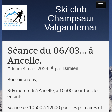
Ski club
Accueil
Bourse au
Contact
Albums
Champsaur
matériel
photos
Valgaudemar
Séance du 06/03... à
Ancelle.
lundi 4 mars 2024
,
par
Damien
Bonsoir à tous,
Rdv mercredi à Ancelle, à 10h00 pour tous les
enfants.
Séance de 10h00 à 12h00 pour les primaires et