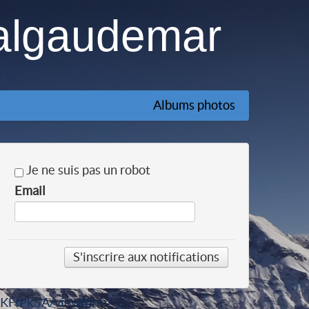
algaudemar
Albums photos
Je ne suis pas un robot
Email
sKFfPk5A/viewform?