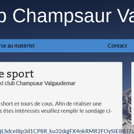
ub Champsaur V
se au matériel
Contact
 sport
ski club Champsaur Valgaudemar
hort et tours de cous. Afin de réaliser une
êtes intéressés veuillez remplir le sondage ci-
FAIpQLSdcel8p3d1CP8R_ku32dqjFX4nkRMR2FOySIEB8J7