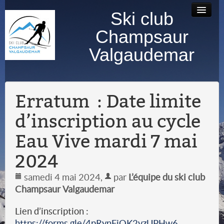
Ski club
Accueil
Bourse au
Contact
Albums
Champsaur
matériel
photos
Valgaudemar
Erratum : Date limite
d’inscription au cycle
Eau Vive mardi 7 mai
2024
samedi 4 mai 2024
,
par
L’équipe du ski club
Champsaur Valgaudemar
Lien d’inscription :
https://forms.gle/4pRynFjQK2vzUPHw6