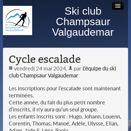
Ski club
Accueil
Bourse au
Contact
Albums
Champsaur
matériel
photos
Valgaudemar
Cycle escalade
vendredi 24 mai 2024
,
par
L’équipe du ski
club Champsaur Valgaudemar
Les inscriptions pour l’escalade sont maintenant
terminées.
Cette année, du fait du plus petit nombre
d’inscrits, il n’y aura qu’un seul groupe.
Les enfants inscrits sont : Hugo, Johann, Louenn,
Corentin, Thomas, Manoé, Adèle, Ulysse, Elian,
Adam, Jade S, Léna, Paola.