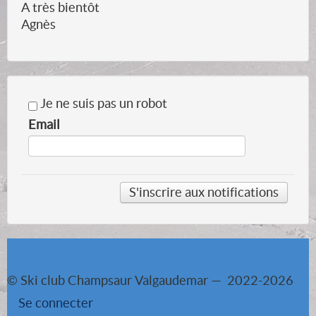
A très bientôt
Agnès
Je ne suis pas un robot
Email
© Ski club Champsaur Valgaudemar — 2022-2026
Se connecter