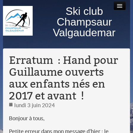
Ski club
Accueil
Bourse au
Contact
Albums
Champsaur
matériel
photos
Valgaudemar
Erratum : Hand pour
Guillaume ouverts
aux enfants nés en
2017 et avant !
lundi 3 juin 2024
Bonjour à tous,
Petite erreur dans mon message d’hier : le