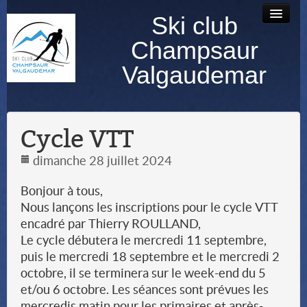
Ski club
Accueil
Bourse au
Contact
Albums
Champsaur
matériel
photos
Valgaudemar
Cycle VTT
dimanche 28 juillet 2024
Bonjour à tous,
Nous lançons les inscriptions pour le cycle VTT
encadré par Thierry ROULLAND,
Le cycle débutera le mercredi 11 septembre,
puis le mercredi 18 septembre et le mercredi 2
octobre, il se terminera sur le week-end du 5
et/ou 6 octobre. Les séances sont prévues les
mercredis matin pour les primaires et après-