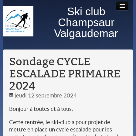
Ski club
Accueil
Bourse au
Contact
Albums
Champsaur
matériel
photos
Valgaudemar
Sondage CYCLE
ESCALADE PRIMAIRE
2024
jeudi 12 septembre 2024
Bonjour à toutes et à tous,
Cette rentrée, le ski-club a pour projet de
mettre en place un cycle escalade pour les