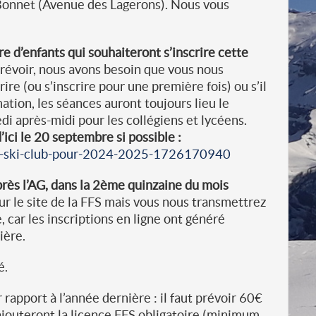
onnet (Avenue des Lagerons). Nous vous
e d’enfants qui souhaiteront s’inscrire cette
prévoir, nous avons besoin que vous nous
ire (ou s’inscrire pour une première fois) ou s’il
tion, les séances auront toujours lieu le
di après-midi pour les collégiens et lycéens.
ici le 20 septembre si possible :
-au-ski-club-pour-2024-2025-1726170940
après l’AG, dans la 2ème quinzaine du mois
 sur le site de la FFS mais vous nous transmettrez
 car les inscriptions en ligne ont généré
ière.
é.
 rapport à l’année dernière : il faut prévoir 60€
s’ajouteront la licence FFS obligatoire (minimum