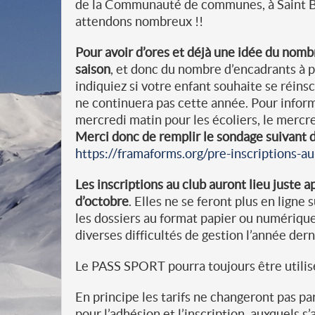
de la Communauté de communes, à Saint B
attendons nombreux !!
Pour avoir d’ores et déjà une idée du nombr
saison
, et donc du nombre d’encadrants à 
indiquiez si votre enfant souhaite se réinscr
ne continuera pas cette année. Pour informa
mercredi matin pour les écoliers, le mercre
Merci donc de remplir le sondage suivant d’
https://framaforms.org/pre-inscriptions
Les inscriptions au club auront lieu juste 
d’octobre
. Elles ne se feront plus en ligne
les dossiers au format papier ou numérique,
diverses difficultés de gestion l’année dern
Le PASS SPORT pourra toujours être utilis
En principe les tarifs ne changeront pas par
pour l’adhésion et l’inscription, auxquels 