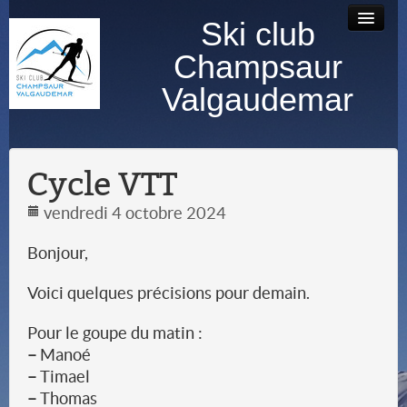
Ski club
Accueil
Bourse au
Contact
Albums
Champsaur
matériel
photos
Valgaudemar
Cycle VTT
vendredi 4 octobre 2024
Bonjour,
Voici quelques précisions pour demain.
Pour le goupe du matin :
–
Manoé
–
Timael
–
Thomas