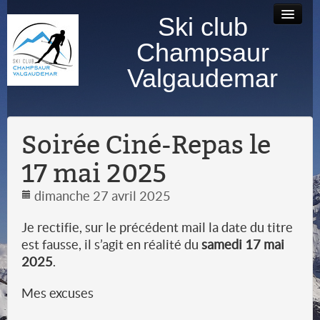
Ski club
Accueil
Bourse au
Contact
Albums
Champsaur
matériel
photos
Valgaudemar
Soirée Ciné-Repas le
17 mai 2025
dimanche 27 avril 2025
Je rectifie, sur le précédent mail la date du titre
est fausse, il s’agit en réalité du
samedi 17 mai
2025
.
Mes excuses