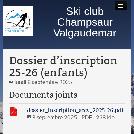
Ski club
Accueil
Bourse au
Contact
Albums
Champsaur
matériel
photos
Valgaudemar
Dossier d’inscription
25-26 (enfants)
lundi 8 septembre 2025
Documents joints
dossier_inscription_sccv_2025-26.pdf
8 septembre 2025
-
PDF
-
238 kio