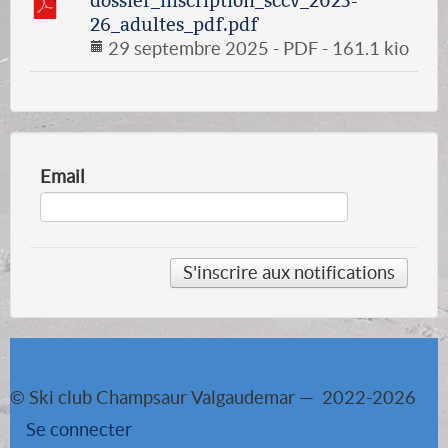
dossier_inscription_sccv_2025-
26_adultes_pdf.pdf
29 septembre 2025
-
PDF
-
161.1 kio
Email
© Ski club Champsaur Valgaudemar — 2022-2026
Se connecter