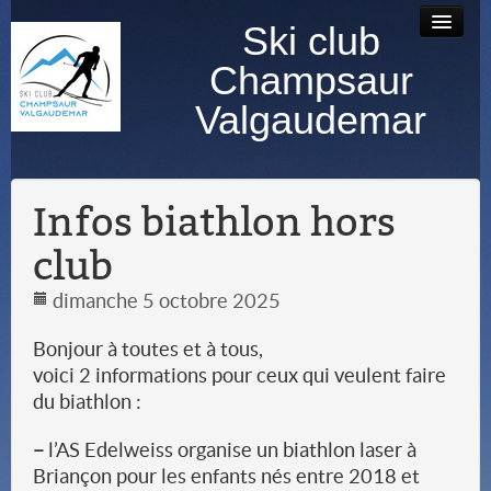
Ski club
Accueil
Bourse au
Contact
Albums
Champsaur
matériel
photos
Valgaudemar
Infos biathlon hors
club
dimanche 5 octobre 2025
Bonjour à toutes et à tous,
voici 2 informations pour ceux qui veulent faire
du biathlon :
–
l’AS Edelweiss organise un biathlon laser à
Briançon pour les enfants nés entre 2018 et