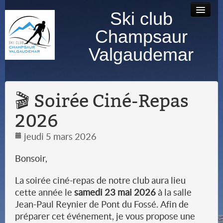
Ski club
Accueil
Bourse au
Contact
Albums
Champsaur
matériel
photos
Valgaudemar
🎬 Soirée Ciné-Repas
2026
jeudi 5 mars 2026
Bonsoir,
La soirée ciné-repas de notre club aura lieu
cette année le
samedi 23
mai 2026
à la salle
Jean-Paul Reynier de Pont du Fossé. Afin de
préparer cet événement, je vous propose une