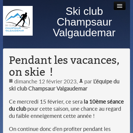
Ski club
Accueil
Bourse au
Contact
Albums
Champsaur
matériel
photos
Valgaudemar
Pendant les vacances,
on skie !
dimanche 12 février 2023
,
par
L’équipe du
ski club Champsaur Valgaudemar
Ce mercredi 15 février, ce sera
la 10ème séance
du club
pour cette saison, une chance au regard
du faible enneigement cette année !
On continue donc d’en profiter pendant les