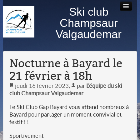
Ski club
Accueil
Bourse au
Contact
Albums
Champsaur
matériel
photos
Valgaudemar
Nocturne à Bayard le
21 février à 18h
jeudi 16 février 2023
,
par
L’équipe du ski
club Champsaur Valgaudemar
Le Ski Club Gap Bayard vous attend nombreux à
Bayard pour partager un moment convivial et
festif ! !
Sportivement