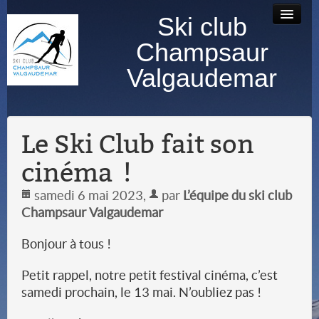
Ski club
Accueil
Bourse au
Contact
Albums
Champsaur
matériel
photos
Valgaudemar
Le Ski Club fait son
cinéma !
samedi 6 mai 2023
,
par
L’équipe du ski club
Champsaur Valgaudemar
Bonjour à tous !
Petit rappel, notre petit festival cinéma, c’est
samedi prochain, le 13 mai. N’oubliez pas !