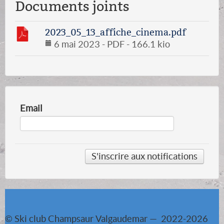
Documents joints
2023_05_13_affiche_cinema.pdf
6 mai 2023
-
PDF
-
166.1 kio
Email
© Ski club Champsaur Valgaudemar — 2022-2026