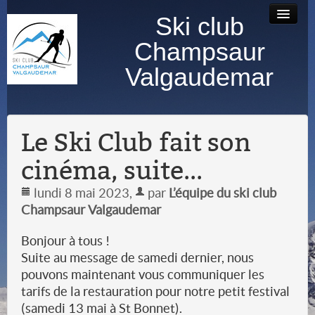
Ski club
Accueil
Bourse au
Contact
Albums
Champsaur
matériel
photos
Valgaudemar
Le Ski Club fait son
cinéma, suite...
lundi 8 mai 2023
,
par
L’équipe du ski club
Champsaur Valgaudemar
Bonjour à tous !
Suite au message de samedi dernier, nous
pouvons maintenant vous communiquer les
tarifs de la restauration pour notre petit festival
(samedi 13 mai à St Bonnet).