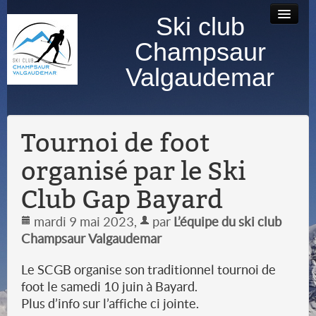
Ski club
Accueil
Bourse au
Contact
Albums
Champsaur
matériel
photos
Valgaudemar
Tournoi de foot
organisé par le Ski
Club Gap Bayard
mardi 9 mai 2023
,
par
L’équipe du ski club
Champsaur Valgaudemar
Le SCGB organise son traditionnel tournoi de
foot le samedi 10 juin à Bayard.
Plus d’info sur l’affiche ci jointe.